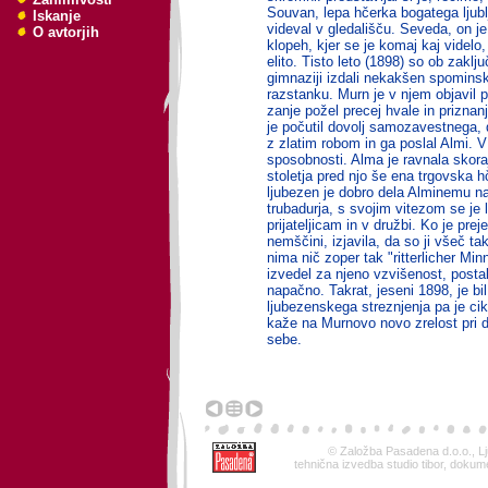
Souvan, lepa hčerka bogatega ljublj
Iskanje
videval v gledališču. Seveda, on je
O avtorjih
klopeh, kjer se je komaj kaj videlo
elito. Tisto leto (1898) so ob zaklju
gimnaziji izdali nekakšen spomin
razstanku. Murn je v njem objavil pr
zanje požel precej hvale in priznan
je počutil dovolj samozavestnega, 
z zlatim robom in ga poslal Almi. V
sposobnosti. Alma je ravnala skora
stoletja pred njo še ena trgovska h
ljubezen je dobro dela Alminemu nap
trubadurja, s svojim vitezom se je 
prijateljicam in v družbi. Ko je prej
nemščini, izjavila, da so ji všeč t
nima nič zoper tak "ritterlicher Min
izvedel za njeno vzvišenost, postal
napačno. Takrat, jeseni 1898, je bi
ljubezenskega streznjenja pa je cik
kaže na Murnovo novo zrelost pri 
sebe.
© Založba Pasadena d.o.o., Lj
tehnična izvedba studio tibor, dokum