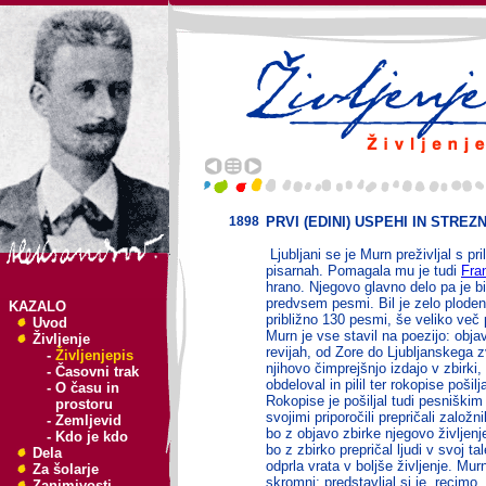
1898
PRVI (EDINI) USPEHI IN STREZ
Ljubljani se je Murn preživljal s pri
pisarnah. Pomagala mu je tudi
Fra
hrano. Njegovo glavno delo pa je bil
predvsem pesmi. Bil je zelo ploden 
KAZALO
približno 130 pesmi, še veliko več 
Uvod
Murn je vse stavil na poezijo: objavl
Življenje
revijah, od Zore do Ljubljanskega z
-
Življenjepis
njihovo čimprejšnjo izdajo v zbirki,
-
Časovni trak
obdeloval in pilil ter rokopise pošil
-
O času in
Rokopise je pošiljal tudi pesniškim p
prostoru
svojimi priporočili prepričali založn
-
Zemljevid
bo z objavo zbirke njegovo življenje
-
Kdo je kdo
bo z zbirko prepričal ljudi v svoj t
Dela
odprla vrata v boljše življenje. Murno
Za šolarje
skromni: predstavljal si je, recim
Zanimivosti