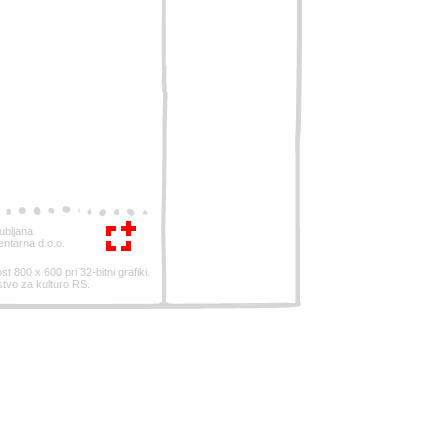
ubljana
entarna d.o.o.
st 800 x 600 pri 32-bitni grafiki.
stvo za kulturo RS.