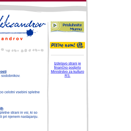
Izdelavo strani je
finančno podprlo
osti
Ministrstvo za kulturo
m sodobnikov.
RS.
po celotni vsebini spletne
ih
pletne strani in vsi, ki so
i pri njenem nastajanju.