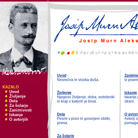
Uvod
Zanimiv
Nesrečna in visoka duša.
Iz pise
KAZALO
Uvod
Življenje
Iskanje
Življenje
Njegovo življenje, doba, sodobniki
Iskanje 
Dela
in kraji v katerih je bival.
strani.
Za šolarje
Zanimivosti
Dela
O avtorj
Iskanje
Pesmi v pisni in govorjeni obliki;
Avtorji s
O avtorjih
pisma.
pomagal
Za šolarje