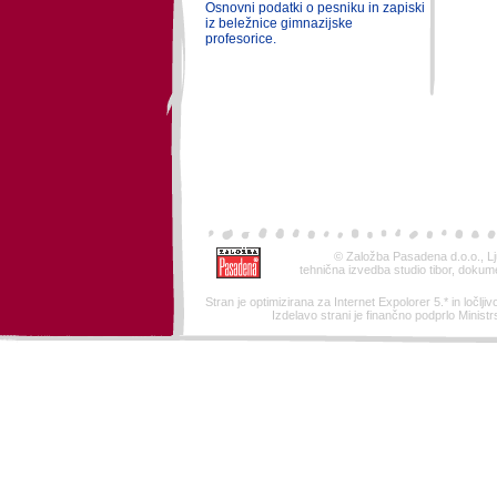
Osnovni podatki o pesniku in zapiski
iz beležnice gimnazijske
profesorice.
© Založba Pasadena d.o.o., Lj
tehnična izvedba studio tibor, dokum
Stran je optimizirana za Internet Expolorer 5.* in ločljivo
Izdelavo strani je finančno podprlo Ministr