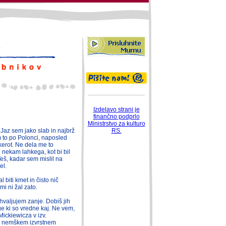
Izdelavo strani je
finančno podprlo
Ministrstvo za kulturo
Jaz sem jako slab in najbrž
RS.
to po Polonci, naposled
erot. Ne dela me to
 nekam lahkega, kot bi bil
š, kadar sem mislil na
el.
l biti kmet in čisto nič
i ni žal zato.
ahvaljujem zanje. Dobiš jih
ge ki so vredne kaj. Ne vem,
Mickiewicza v izv.
 v nemškem izvrstnem