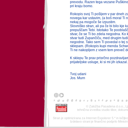
prevodu. Razen tega vezane Puškinov
pri kraju bomo.
Rokopis svoj Ti pošljem v par dneh 
novega kar ustavim, (a boš moral Ti na
nekaj pa mogoče še izpustim.
Slovniško stran, ali pa če bi bilo kje
prepuščam Tebi. Istotako Te pooblašč
stvar, če se Ti bo zdela negodna. Ko 
stvar tudi Zupančiču, med drugim tudi
negodne. Tako sem Ti povedal o tej st
sklepam. (Rokopis kupi menda Schwe
Ti ne nakopljem z vsem tem preveč d
K sklepu Te prav prisrčno pozdravlja
prijateljske usluge, ki si mi jih izkazal.
Tvoj udani
Jos. Murn
© Založba Pasadena d.o.o., Lj
tehnična izvedba studio tibor, dokum
Stran je optimizirana za Internet Expolorer 5.* in ločljivo
Izdelavo strani je finančno podprlo Ministr