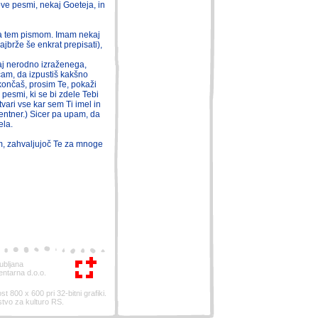
e pesmi, nekaj Goeteja, in
za tem pismom. Imam nekaj
jbrže še enkrat prepisati),
 kaj nerodno izraženega,
am, da izpustiš kakšno
končaš, prosim Te, pokaži
 pesmi, ki se bi zdele Tebi
vari vse kar sem Ti imel in
ntner.) Sicer pa upam, da
ela.
m, zahvaljujoč Te za mnoge
ubljana
entarna d.o.o.
st 800 x 600 pri 32-bitni grafiki.
stvo za kulturo RS.