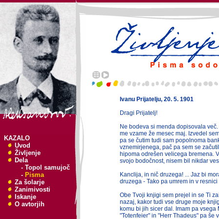
Ivanu Prijatelju, 20. 5. 1901
Dragi Prijatelj!
Ne bodeva si menda dopisovala več. 
me vzame že mesec maj. Izvedel sem 
KAZALO
pa se čutim tudi sam popolnoma bank
Uvod
vznemirjenega, pač pa sem se začutil
Življenje
hipoma odrešen velicega bremena. Ve
Dela
svojo bodočnost, nisem bil nikdar ves
-
Topol samujoč
-
Pisma
Kanclija, in nič druzega! ... Jaz bi mora
druzega - Tako pa umrem in v resnici m
Za šolarje
Zanimivosti
Obe Tvoji knjigi sem prejel in se Ti z
Iskanje
nazaj, kakor tudi vse druge moje knji
O avtorjih
komu bi jih sicer dal. Imam pa vsega 
"Totenfeier" in "Herr Thadeus" pa še