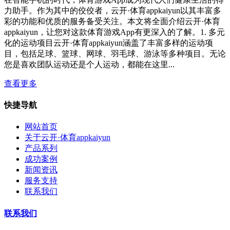
力助手。作为其中的佼佼者，云开·体育appkaiyun以其丰富多
彩的功能和优质的服务备受关注。本文将全面介绍云开·体育
appkaiyun，让您对这款体育游戏App有更深入的了解。1. 多元
化的运动项目云开·体育appkaiyun涵盖了丰富多样的运动项
目，包括足球、篮球、网球、羽毛球、游泳等多种项目。无论
您是喜欢团队运动还是个人运动，都能在这里...
查看更多
快捷导航
网站首页
关于云开·体育appkaiyun
产品系列
成功案例
新闻资讯
服务支持
联系我们
联系我们