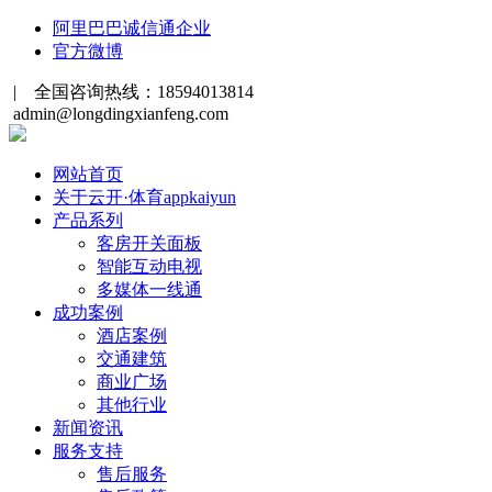
阿里巴巴诚信通企业
官方微博
|
全国咨询热线：18594013814
admin@longdingxianfeng.com
网站首页
关于云开·体育appkaiyun
产品系列
客房开关面板
智能互动电视
多媒体一线通
成功案例
酒店案例
交通建筑
商业广场
其他行业
新闻资讯
服务支持
售后服务