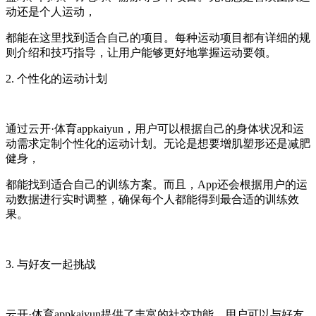
动还是个人运动，
都能在这里找到适合自己的项目。每种运动项目都有详细的规
则介绍和技巧指导，让用户能够更好地掌握运动要领。
2. 个性化的运动计划
通过云开·体育appkaiyun，用户可以根据自己的身体状况和运
动需求定制个性化的运动计划。无论是想要增肌塑形还是减肥
健身，
都能找到适合自己的训练方案。而且，App还会根据用户的运
动数据进行实时调整，确保每个人都能得到最合适的训练效
果。
3. 与好友一起挑战
云开·体育appkaiyun提供了丰富的社交功能，用户可以与好友