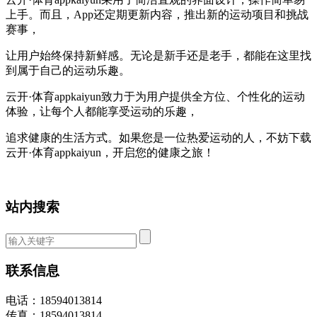
上手。而且，App还定期更新内容，推出新的运动项目和挑战
赛事，
让用户始终保持新鲜感。无论是新手还是老手，都能在这里找
到属于自己的运动乐趣。
云开·体育appkaiyun致力于为用户提供全方位、个性化的运动
体验，让每个人都能享受运动的乐趣，
追求健康的生活方式。如果您是一位热爱运动的人，不妨下载
云开·体育appkaiyun，开启您的健康之旅！
站内搜索
联系信息
电话：18594013814
传真：18594013814