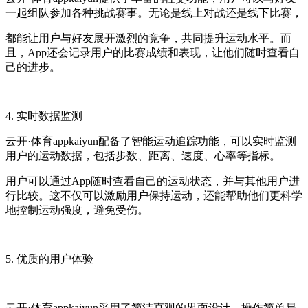
一起组队参加各种挑战赛事。无论是线上对战还是线下比赛，
都能让用户与好友展开激烈的竞争，共同提升运动水平。而
且，App还会记录用户的比赛成绩和表现，让他们随时查看自
己的进步。
4. 实时数据监测
云开·体育appkaiyun配备了智能运动追踪功能，可以实时监测
用户的运动数据，包括步数、距离、速度、心率等指标。
用户可以通过App随时查看自己的运动状态，并与其他用户进
行比较。这不仅可以激励用户保持运动，还能帮助他们更科学
地控制运动强度，避免受伤。
5. 优质的用户体验
云开·体育appkaiyun采用了简洁直观的界面设计，操作简单易